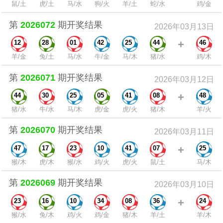
鼠/土
虎/土
马/水
狗/火
羊/土
蛇/水
鸡/金
第
2026072
期开奖结果
2026年03月13日
+
12
28
01
42
25
44
46
羊/金
兔/土
马/水
牛/金
马/木
猪/水
鸡/木
第
2026071
期开奖结果
2026年03月12日
+
44
30
25
05
41
08
48
猪/水
牛/水
马/木
虎/金
虎/火
猪/木
羊/火
第
2026070
期开奖结果
2026年03月11日
+
47
17
23
10
41
07
25
猴/木
虎/木
猴/水
鸡/火
虎/火
鼠/土
马/木
第
2026069
期开奖结果
2026年03月10日
+
23
16
10
34
08
36
24
猴/水
兔/木
鸡/火
鸡/金
猪/木
羊/土
羊/木