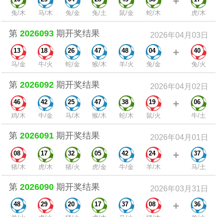
+
兔/木
马/木
兔/金
兔/土
鼠/金
蛇/木
虎/木
第
2026093
期开奖结果
2026年04月03日
+
13
18
26
47
48
04
40
马/金
牛/火
蛇/金
猴/木
羊/火
兔/金
兔/火
第
2026092
期开奖结果
2026年04月02日
+
46
42
25
47
38
19
06
鸡/木
牛/金
马/木
猴/木
蛇/木
鼠/火
牛/土
第
2026091
期开奖结果
2026年04月01日
+
08
17
32
05
42
24
37
猪/木
虎/木
猪/火
虎/金
牛/金
羊/木
马/土
第
2026090
期开奖结果
2026年03月31日
+
48
29
20
17
37
08
36