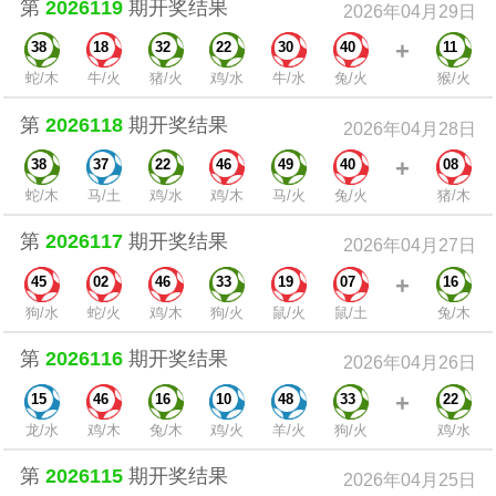
第
2026119
期开奖结果
2026年04月29日
+
38
18
32
22
30
40
11
蛇/木
牛/火
猪/火
鸡/水
牛/水
兔/火
猴/火
第
2026118
期开奖结果
2026年04月28日
+
38
37
22
46
49
40
08
蛇/木
马/土
鸡/水
鸡/木
马/火
兔/火
猪/木
第
2026117
期开奖结果
2026年04月27日
+
45
02
46
33
19
07
16
狗/水
蛇/火
鸡/木
狗/火
鼠/火
鼠/土
兔/木
第
2026116
期开奖结果
2026年04月26日
+
15
46
16
10
48
33
22
龙/水
鸡/木
兔/木
鸡/火
羊/火
狗/火
鸡/水
第
2026115
期开奖结果
2026年04月25日