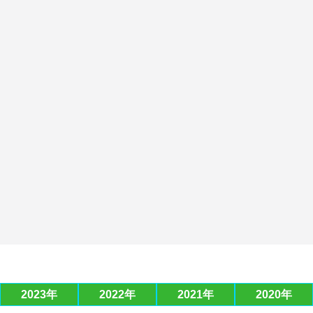
2023年
2022年
2021年
2020年