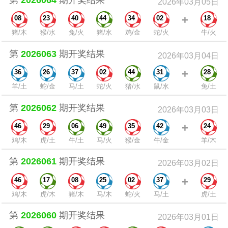
2026年03月05日
+
08
23
40
44
34
02
18
猪/木
猴/水
兔/火
猪/水
鸡/金
蛇/火
牛/火
第
2026063
期开奖结果
2026年03月04日
+
36
26
37
02
44
31
28
羊/土
蛇/金
马/土
蛇/火
猪/水
鼠/水
兔/土
第
2026062
期开奖结果
2026年03月03日
+
46
29
06
49
35
42
24
鸡/木
虎/土
牛/土
马/火
猴/金
牛/金
羊/木
第
2026061
期开奖结果
2026年03月02日
+
46
17
08
25
02
37
29
鸡/木
虎/木
猪/木
马/木
蛇/火
马/土
虎/土
第
2026060
期开奖结果
2026年03月01日