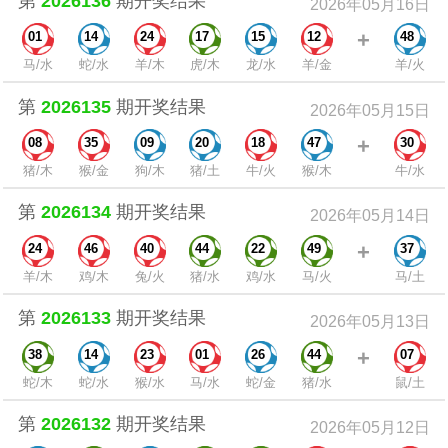
第
2026136
期开奖结果
2026年05月16日
+
01
14
24
17
15
12
48
马/水
蛇/水
羊/木
虎/木
龙/水
羊/金
羊/火
第
2026135
期开奖结果
2026年05月15日
+
08
35
09
20
18
47
30
猪/木
猴/金
狗/木
猪/土
牛/火
猴/木
牛/水
第
2026134
期开奖结果
2026年05月14日
+
24
46
40
44
22
49
37
羊/木
鸡/木
兔/火
猪/水
鸡/水
马/火
马/土
第
2026133
期开奖结果
2026年05月13日
+
38
14
23
01
26
44
07
蛇/木
蛇/水
猴/水
马/水
蛇/金
猪/水
鼠/土
第
2026132
期开奖结果
2026年05月12日