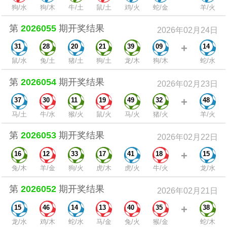
狗/水
狗/木
牛/土
鼠/土
鸡/火
蛇/金
羊/火
第
2026055
期开奖结果
2026年02月24日
+
31
28
20
21
39
09
14
鼠/水
兔/土
猪/土
狗/土
龙/木
狗/木
蛇/水
第
2026054
期开奖结果
2026年02月23日
+
37
30
11
19
49
32
48
马/土
牛/水
猴/火
鼠/火
马/火
猪/火
羊/火
第
2026053
期开奖结果
2026年02月22日
+
16
12
33
17
41
18
15
兔/木
羊/金
狗/火
虎/木
虎/火
牛/火
龙/水
第
2026052
期开奖结果
2026年02月21日
+
15
46
14
13
40
35
38
龙/水
鸡/木
蛇/水
马/金
兔/火
猴/金
蛇/木