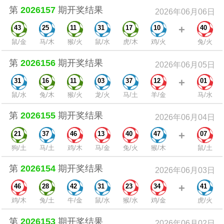
第
2026157
期开奖结果
2026年06月06日
+
43
25
11
31
17
10
40
鼠/金
马/木
猴/火
鼠/水
虎/木
鸡/火
兔/火
第
2026156
期开奖结果
2026年06月05日
+
31
16
11
03
37
12
01
鼠/水
兔/木
猴/火
龙/火
马/土
羊/金
马/水
第
2026155
期开奖结果
2026年06月04日
+
21
37
46
13
40
47
07
狗/土
马/土
鸡/木
马/金
兔/火
猴/木
鼠/土
第
2026154
期开奖结果
2026年06月03日
+
46
28
42
31
23
34
41
鸡/木
兔/土
牛/金
鼠/水
猴/水
鸡/金
虎/火
第
2026153
期开奖结果
2026年06月02日