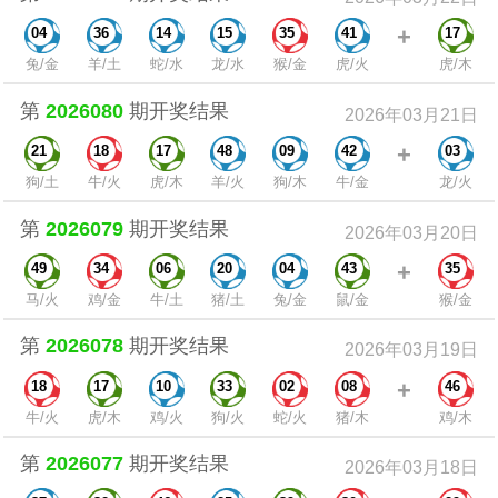
+
04
36
14
15
35
41
17
兔/金
羊/土
蛇/水
龙/水
猴/金
虎/火
虎/木
第
2026080
期开奖结果
2026年03月21日
+
21
18
17
48
09
42
03
狗/土
牛/火
虎/木
羊/火
狗/木
牛/金
龙/火
第
2026079
期开奖结果
2026年03月20日
+
49
34
06
20
04
43
35
马/火
鸡/金
牛/土
猪/土
兔/金
鼠/金
猴/金
第
2026078
期开奖结果
2026年03月19日
+
18
17
10
33
02
08
46
牛/火
虎/木
鸡/火
狗/火
蛇/火
猪/木
鸡/木
第
2026077
期开奖结果
2026年03月18日